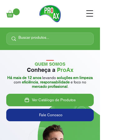
QUEM SOMOS
Conheça a
ProAx
Há mais de 12 anos
levando
soluções em limpeza
com
eficiência
,
responsabilidade
e foco no
mercado
profissional
.
Ver Catálogo de Produtos
Fale Conosco